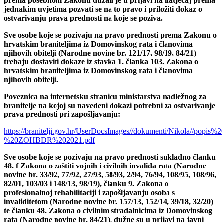
prema posebnom Zakonu dužan je u prijavi na natječaj prema
jednakim uvjetima pozvati se na to pravo i priložiti dokaz o
ostvarivanju prava prednosti na koje se poziva.
Sve osobe koje se pozivaju na pravo prednosti prema Zakonu o
hrvatskim braniteljima iz Domovinskog rata i članovima
njihovih obitelji (Narodne novine br. 121/17, 98/19, 84/21)
trebaju dostaviti dokaze iz stavka 1. članka 103. Zakona o
hrvatskim braniteljima iz Domovinskog rata i članovima
njihovih obitelji.
Poveznica na internetsku stranicu ministarstva nadležnog za
branitelje na kojoj su navedeni dokazi potrebni za ostvarivanje
prava prednosti pri zapošljavanju:
https://branitelji.gov.hr/UserDocsImages//dokumenti/Nikola//p
%20ZOHBDR%202021.pdf
Sve osobe koje se pozivaju na pravo prednosti sukladno članku
48. f Zakona o zaštiti vojnih i civilnih invalida rata (Narodne
novine br. 33/92, 77/92, 27/93, 58/93, 2/94, 76/94, 108/95, 108/96,
82/01, 103/03 i 148/13, 98/19), članku 9. Zakona o
profesionalnoj rehabilitaciji i zapošljavanju osoba s
invaliditetom (Narodne novine br. 157/13, 152/14, 39/18, 32/20)
te članku 48. Zakona o civilnim stradalnicima iz Domovinskog
rata (Narodne novine br. 84/21), dužne su u prijavi na javni