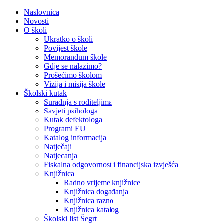
Naslovnica
Novosti
O školi
Ukratko o školi
Povijest škole
Memorandum škole
Gdje se nalazimo?
Prošećimo školom
Vizija i misija škole
Školski kutak
Suradnja s roditeljima
Savjeti psihologa
Kutak defektologa
Programi EU
Katalog informacija
Natječaji
Natjecanja
Fiskalna odgovornost i financijska izvješća
Knjižnica
Radno vrijeme knjižnice
Knjižnica događanja
Knjižnica razno
Knjižnica katalog
Školski list Šegrt