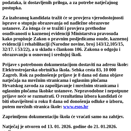
podataka, iz dostavljenih priloga, a za potrebe natječajnog
postupka.
Za izabranog kandidata tražit će se provjera vjerodostojnosti
isprave o stupnju obrazovanja od nadležne obrazovne
ustanove. Za istoga će se tražiti i provjera prethodne
osuđivanosti u kaznenoj evidenciji Ministarstva pravosuđa
kako propisuje Zakon o pravnim posljedicama osude, kaznenoj
evidenciji i rehabilitaciji (Narodne novine, broj 143/12,105/15,
32/17. i 53/22), a u skladu s člankom 106. Zakona o odgoju i
obrazovanju u osnovnoj i srednjoj školi.
Prijave s potrebnom dokumentacijom dostaviti na adresu škole:
Elektrostrojarska obrtnička škola. Selska cesta 83, 10 000
Zagreb. Rok za podnošenje prijave je 8 dana od dana objave
natječaja na mrežnim stranicama i oglasnim pločama
Hrvatskog zavoda za zapošljavanje i mrežnim stranicama i
oglasnim pločama školske ustanove. Nepravodobne i nepotpune
prijave neće se razmatrati. O rezultatima izbora kandidati će
biti obaviješteni u roku 8 dana od donošenja odluke o izboru,
putem mrežnih stranica škole:
www.esos.hr
Zaprimljenu dokumentaciju škola će vraćati samo na zahtjev.
Natječaj je otvoren od 13. 01. 2026. godine do 21. 01.2026.