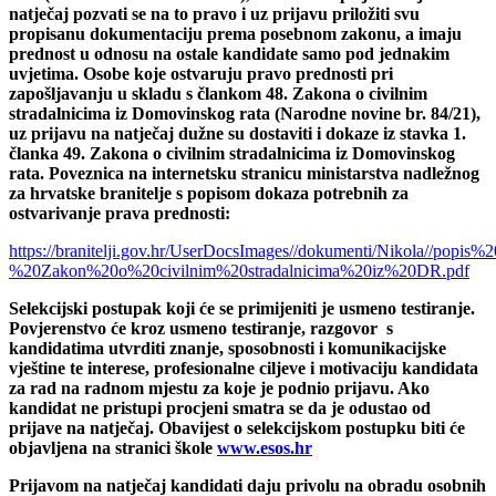
natječaj pozvati se na to pravo i uz prijavu priložiti svu
propisanu dokumentaciju prema posebnom zakonu, a imaju
prednost u odnosu na ostale kandidate samo pod jednakim
uvjetima. Osobe koje ostvaruju pravo prednosti pri
zapošljavanju u skladu s člankom 48. Zakona o civilnim
stradalnicima iz Domovinskog rata (Narodne novine br. 84/21),
uz prijavu na natječaj dužne su dostaviti i dokaze iz stavka 1.
članka 49. Zakona o civilnim stradalnicima iz Domovinskog
rata. Poveznica na internetsku stranicu ministarstva nadležnog
za hrvatske branitelje s popisom dokaza potrebnih za
ostvarivanje prava prednosti:
https://branitelji.gov.hr/UserDocsImages//dokumenti/Nikola//p
%20Zakon%20o%20civilnim%20stradalnicima%20iz%20DR.pdf
Selekcijski postupak koji će se primijeniti je usmeno testiranje.
Povjerenstvo će kroz usmeno testiranje, razgovor s
kandidatima utvrditi znanje, sposobnosti i komunikacijske
vještine te interese, profesionalne ciljeve i motivaciju kandidata
za rad na radnom mjestu za koje je podnio prijavu. Ako
kandidat ne pristupi procjeni smatra se da je odustao od
prijave na natječaj. Obavijest o selekcijskom postupku biti će
objavljena na stranici škole
www.esos.hr
Prijavom na natječaj kandidati daju privolu na obradu osobnih