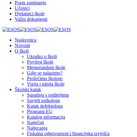
Popis zanimanja
Učenici
Djelatnici škole
Važni dokumenti
Naslovnica
Novosti
O školi
Ukratko o školi
Povijest škole
Memorandum škole
Gdje se nalazimo?
Prošećimo školom
Vizija i misija škole
Školski kutak
Suradnja s roditeljima
Savjeti psihologa
Kutak defektologa
Programi EU
Katalog informacija
Natječaji
Natjecanja
Fiskalna odgovornost i financijska izvješća