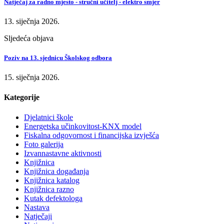
Natječaj za radno mjesto - stručni učitelj - elektro smjer
13. siječnja 2026.
Sljedeća objava
Poziv na 13. sjednicu Školskog odbora
15. siječnja 2026.
Kategorije
Djelatnici škole
Energetska učinkovitost-KNX model
Fiskalna odgovornost i financijska izvješća
Foto galerija
Izvannastavne aktivnosti
Knjižnica
Knjižnica događanja
Knjižnica katalog
Knjižnica razno
Kutak defektologa
Nastava
Natječaji