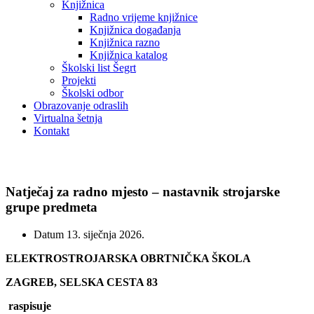
Knjižnica
Radno vrijeme knjižnice
Knjižnica događanja
Knjižnica razno
Knjižnica katalog
Školski list Šegrt
Projekti
Školski odbor
Obrazovanje odraslih
Virtualna šetnja
Kontakt
Natječaji
Natječaj za radno mjesto – nastavnik strojarske
grupe predmeta
Datum
13. siječnja 2026.
ELEKTROSTROJARSKA OBRTNIČKA ŠKOLA
ZAGREB, SELSKA CESTA 83
raspisuje