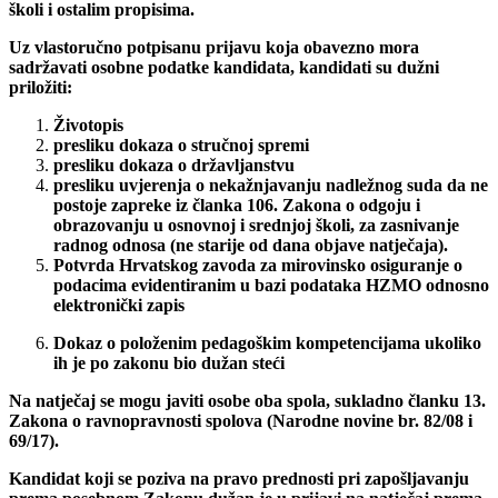
školi i ostalim propisima.
Uz vlastoručno potpisanu prijavu koja obavezno mora
sadržavati osobne podatke kandidata, kandidati su dužni
priložiti:
Životopis
presliku dokaza o stručnoj spremi
presliku dokaza o državljanstvu
presliku uvjerenja o nekažnjavanju nadležnog suda da ne
postoje zapreke iz članka 106. Zakona o odgoju i
obrazovanju u osnovnoj i srednjoj školi, za zasnivanje
radnog odnosa (ne starije od dana objave natječaja).
Potvrda Hrvatskog zavoda za mirovinsko osiguranje o
podacima evidentiranim u bazi podataka
HZMO odnosno
elektronički zapis
Dokaz o položenim pedagoškim kompetencijama ukoliko
ih je po zakonu bio dužan steći
Na natječaj se mogu javiti osobe oba spola, sukladno članku 13.
Zakona o ravnopravnosti spolova (Narodne novine br. 82/08 i
69/17).
Kandidat koji se poziva na pravo prednosti pri zapošljavanju