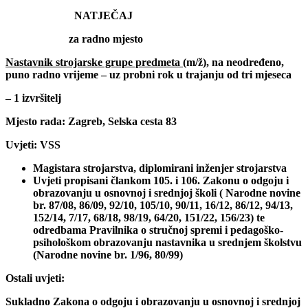
NATJEČAJ
za radno mjesto
Nastavnik strojarske grupe predmeta
(m/ž), na neodređeno,
puno radno vrijeme – uz probni rok u trajanju od tri mjeseca
– 1 izvršitelj
Mjesto rada: Zagreb, Selska cesta 83
Uvjeti: VSS
Magistara strojarstva, diplomirani inženjer strojarstva
Uvjeti propisani člankom 105. i 106. Zakonu o odgoju i
obrazovanju u osnovnoj i srednjoj školi ( Narodne novine
br. 87/08, 86/09, 92/10, 105/10, 90/11, 16/12, 86/12, 94/13,
152/14, 7/17, 68/18, 98/19, 64/20, 151/22, 156/23) te
odredbama Pravilnika o stručnoj spremi i pedagoško-
psihološkom obrazovanju nastavnika u srednjem školstvu
(Narodne novine br. 1/96, 80/99)
Ostali uvjeti:
Sukladno Zakona o odgoju i obrazovanju u osnovnoj i srednjoj