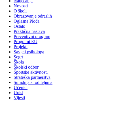
Natjecanja
Novosti
O školi
Obrazovanje odraslih
Oglasna Ploča
Ostalo
Praktična nastava
Preventivni program
Programi EU
Projekti
Savjeti psihologa
Segrt
Škola
Školski odbor
Športske aktivnosti
Strateška partnerstva
Suradnja s roditeljima
Učenici
Upisi
Vijesti