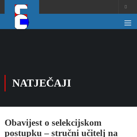
NATJEČAJI
Obavijest o selekcijskom
postupku – stručni učitelj na