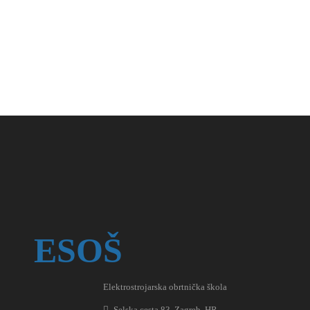
ESOŠ
Elektrostrojarska obrtnička škola
Selska cesta 83, Zagreb, HR