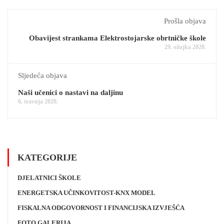
Prošla objava
Obavijest strankama Elektrostojarske obrtničke škole
29. ožujka 2020.
Sljedeća objava
Naši učenici o nastavi na daljinu
6. travnja 2020.
KATEGORIJE
DJELATNICI ŠKOLE
ENERGETSKA UČINKOVITOST-KNX MODEL
FISKALNA ODGOVORNOST I FINANCIJSKA IZVJEŠĆA
FOTO GALERIJA