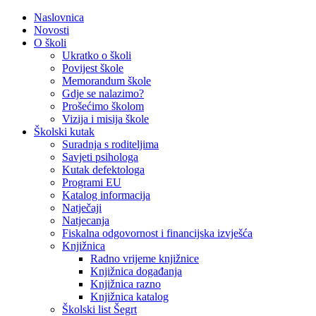
Naslovnica
Novosti
O školi
Ukratko o školi
Povijest škole
Memorandum škole
Gdje se nalazimo?
Prošećimo školom
Vizija i misija škole
Školski kutak
Suradnja s roditeljima
Savjeti psihologa
Kutak defektologa
Programi EU
Katalog informacija
Natječaji
Natjecanja
Fiskalna odgovornost i financijska izvješća
Knjižnica
Radno vrijeme knjižnice
Knjižnica događanja
Knjižnica razno
Knjižnica katalog
Školski list Šegrt