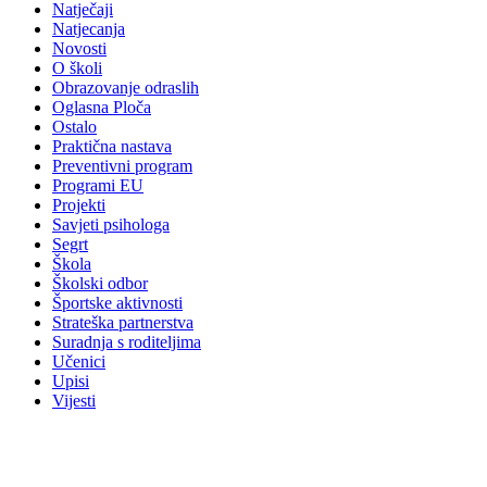
Natječaji
Natjecanja
Novosti
O školi
Obrazovanje odraslih
Oglasna Ploča
Ostalo
Praktična nastava
Preventivni program
Programi EU
Projekti
Savjeti psihologa
Segrt
Škola
Školski odbor
Športske aktivnosti
Strateška partnerstva
Suradnja s roditeljima
Učenici
Upisi
Vijesti