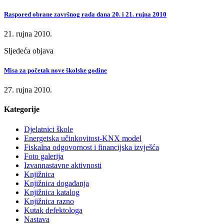
Raspored obrane završnog rada dana 20. i 21. rujna 2010
21. rujna 2010.
Sljedeća objava
Misa za početak nove školske godine
27. rujna 2010.
Kategorije
Djelatnici škole
Energetska učinkovitost-KNX model
Fiskalna odgovornost i financijska izvješća
Foto galerija
Izvannastavne aktivnosti
Knjižnica
Knjižnica događanja
Knjižnica katalog
Knjižnica razno
Kutak defektologa
Nastava