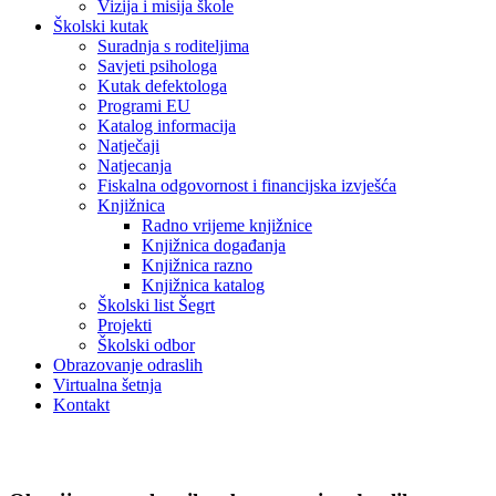
Vizija i misija škole
Školski kutak
Suradnja s roditeljima
Savjeti psihologa
Kutak defektologa
Programi EU
Katalog informacija
Natječaji
Natjecanja
Fiskalna odgovornost i financijska izvješća
Knjižnica
Radno vrijeme knjižnice
Knjižnica događanja
Knjižnica razno
Knjižnica katalog
Školski list Šegrt
Projekti
Školski odbor
Obrazovanje odraslih
Virtualna šetnja
Kontakt
Vijesti