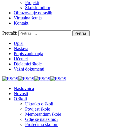
Projekti
Školski odbor
Obrazovanje odraslih
Virtualna šetnja
Kontakt
Pretraži:
Upisi
Nastava
Popis zanimanja
Učenici
Djelatnici škole
Važni dokumenti
Naslovnica
Novosti
O školi
Ukratko o školi
Povijest škole
Memorandum škole
Gdje se nalazimo?
Prošećimo školom