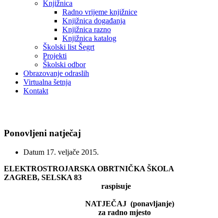
Knjižnica
Radno vrijeme knjižnice
Knjižnica događanja
Knjižnica razno
Knjižnica katalog
Školski list Šegrt
Projekti
Školski odbor
Obrazovanje odraslih
Virtualna šetnja
Kontakt
Natječaji
Ponovljeni natječaj
Datum
17. veljače 2015.
ELEKTROSTROJARSKA OBRTNIČKA ŠKOLA
ZAGREB, SELSKA 83
raspisuje
NATJEČAJ (ponavljanje)
za radno mjesto