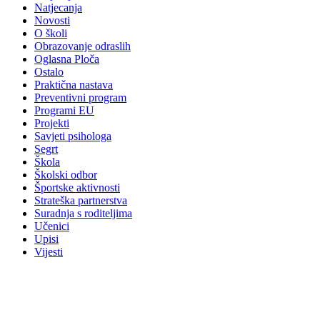
Natjecanja
Novosti
O školi
Obrazovanje odraslih
Oglasna Ploča
Ostalo
Praktična nastava
Preventivni program
Programi EU
Projekti
Savjeti psihologa
Segrt
Škola
Školski odbor
Športske aktivnosti
Strateška partnerstva
Suradnja s roditeljima
Učenici
Upisi
Vijesti