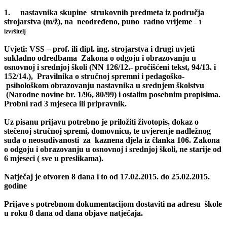
1.
nastavnika skupine strukovnih predmeta iz područja
strojarstva (m/ž), na neodređeno, puno radno vrijeme
– 1
izvršitelj
Uvjeti: VSS – prof. ili dipl. ing. strojarstva i drugi uvjeti
sukladno odredbama Zakona o odgoju i obrazovanju u
osnovnoj i srednjoj školi (NN 126/12.- pročišćeni tekst, 94/13. i
152/14.), Pravilnika o stručnoj spremni i pedagoško-
psihološkom obrazovanju nastavnika u srednjem školstvu
(Narodne novine br. 1/96, 80/99) i ostalim posebnim propisima.
Probni rad 3 mjeseca ili pripravnik.
Uz pisanu prijavu potrebno je priložiti životopis, dokaz o
stečenoj stručnoj spremi, domovnicu, te uvjerenje nadležnog
suda o neosuđivanosti za kaznena djela iz članka 106. Zakona
o odgoju i obrazovanju u osnovnoj i srednjoj školi, ne starije od
6 mjeseci ( sve u preslikama).
Natječaj je otvoren 8 dana i to od 17.02.2015. do 25.02.2015.
godine
Prijave s potrebnom dokumentacijom dostaviti na adresu škole
u roku 8 dana od dana objave natječaja.