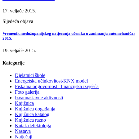
17. veljače 2015.
Sljedeća objava
Vremenik međužupanijskog natjecanja učenika u zanimanju automehaničar
2015.
19. veljače 2015.
Kategorije
Djelatnici škole
Energetska učinkovitost-KNX model
Fiskalna odgovornost i financijska izvješća
Foto galerija
Izvannastavne aktivnosti
Knjižnica
Knjižnica događanja
Knjižnica katalog
Knjižnica razno
Kutak defektologa
Nastava
Natječaji