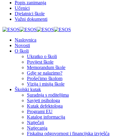
Popis zanimanja
Učenici
Djelatnici škole
Važni dokumenti
Naslovnica
Novosti
O školi
Ukratko o školi
Povijest škole
Memorandum škole
Gdje se nalazimo?
Prošećimo školom
Vizija i misija škole
Školski kutak
Suradnja s roditeljima
Savjeti psihologa
Kutak defektologa
Programi EU
Katalog informacija
Natječaji
Natjecanja
Fiskalna odgovornost i financijska izvješća