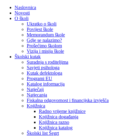
Naslovnica
Novosti
O školi
Ukratko o školi
Povijest škole
Memorandum škole
Gdje se nalazimo?
Prošećimo školom
Vizija i misija škole
Školski kutak
Suradnja s roditeljima
Savjeti psihologa
Kutak defektologa
Programi EU
Katalog informacija
Natječaji
Natjecanja
Fiskalna odgovornost i financijska izvješća
Knjižnica
Radno vrijeme knjižnice
Knjižnica događanja
Knjižnica razno
Knjižnica katalog
Školski list Šegrt