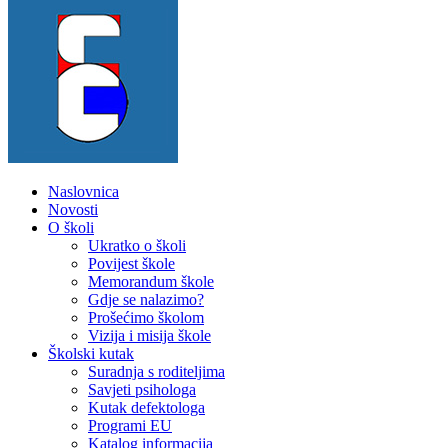
Naslovnica
Novosti
O školi
Ukratko o školi
Povijest škole
Memorandum škole
Gdje se nalazimo?
Prošećimo školom
Vizija i misija škole
Školski kutak
Suradnja s roditeljima
Savjeti psihologa
Kutak defektologa
Programi EU
Katalog informacija