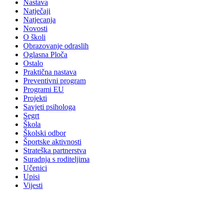
Nastava
Natječaji
Natjecanja
Novosti
O školi
Obrazovanje odraslih
Oglasna Ploča
Ostalo
Praktična nastava
Preventivni program
Programi EU
Projekti
Savjeti psihologa
Segrt
Škola
Školski odbor
Športske aktivnosti
Strateška partnerstva
Suradnja s roditeljima
Učenici
Upisi
Vijesti