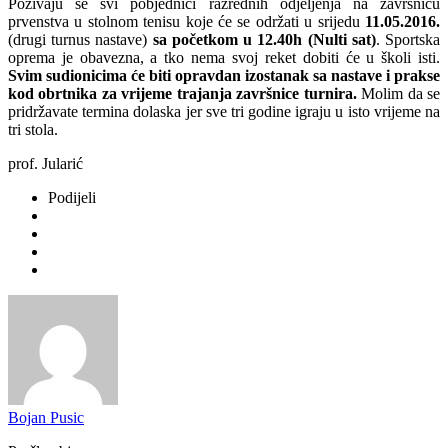
Pozivaju se svi pobjednici razrednih odjeljenja na završnicu
prvenstva u stolnom tenisu koje će se održati u srijedu
11.05.2016.
(drugi turnus nastave)
sa početkom u 12.40h (Nulti sat)
. Sportska
oprema je obavezna, a tko nema svoj reket dobiti će u školi isti.
Svim sudionicima će biti opravdan izostanak sa nastave i prakse
kod obrtnika za vrijeme trajanja završnice turnira.
Molim da se
pridržavate termina dolaska jer sve tri godine igraju u isto vrijeme na
tri stola.
prof. Jularić
Podijeli
Bojan Pusic