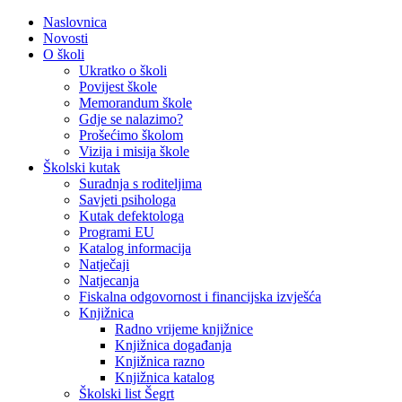
Naslovnica
Novosti
O školi
Ukratko o školi
Povijest škole
Memorandum škole
Gdje se nalazimo?
Prošećimo školom
Vizija i misija škole
Školski kutak
Suradnja s roditeljima
Savjeti psihologa
Kutak defektologa
Programi EU
Katalog informacija
Natječaji
Natjecanja
Fiskalna odgovornost i financijska izvješća
Knjižnica
Radno vrijeme knjižnice
Knjižnica događanja
Knjižnica razno
Knjižnica katalog
Školski list Šegrt