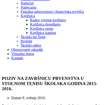
Natječaji
Natjecanja
Fiskalna odgovornost i financijska izvješća
Knjižnica
Radno vrijeme knjižnice
Knjižnica događanja
Knjižnica razno
Knjižnica katalog
Školski list Šegrt
Projekti
Školski odbor
Obrazovanje odraslih
Virtualna šetnja
Kontakt
Vijesti
POZIV NA ZAVRŠNICU PRVENSTVA U
STOLNOM TENISU ŠKOLSKA GODINA 2015-
2016.
Datum
9. svibnja 2016.