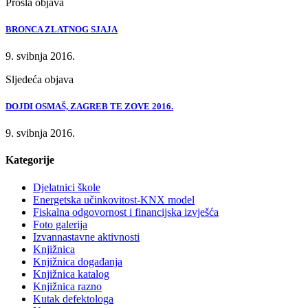
Prošla objava
BRONCA ZLATNOG SJAJA
9. svibnja 2016.
Sljedeća objava
DOJDI OSMAŠ, ZAGREB TE ZOVE 2016.
9. svibnja 2016.
Kategorije
Djelatnici škole
Energetska učinkovitost-KNX model
Fiskalna odgovornost i financijska izvješća
Foto galerija
Izvannastavne aktivnosti
Knjižnica
Knjižnica događanja
Knjižnica katalog
Knjižnica razno
Kutak defektologa