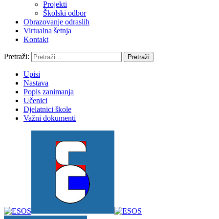
Projekti
Školski odbor
Obrazovanje odraslih
Virtualna šetnja
Kontakt
Pretraži:
Upisi
Nastava
Popis zanimanja
Učenici
Djelatnici škole
Važni dokumenti