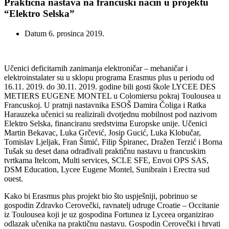
Praktična nastava na francuski način u projektu
“Elektro Selska”
Datum
6. prosinca 2019.
Učenici deficitarnih zanimanja elektroničar – mehaničar i
elektroinstalater su u sklopu programa Erasmus plus u periodu od
16.11. 2019. do 30.11. 2019. godine bili gosti škole LYCEE DES
METIERS EUGENE MONTEL u Colomiersu pokraj Toulousea u
Francuskoj. U pratnji nastavnika ESOŠ Damira Čoliga i Ratka
Harauzeka učenici su realizirali dvotjednu mobilnost pod nazivom
Elektro Selska, financiranu sredstvima Europske unije. Učenici
Martin Bekavac, Luka Grčević, Josip Gucić, Luka Klobučar,
Tomislav Ljeljak, Fran Šimić, Filip Špiranec, Dražen Terzić i Borna
Tušak su deset dana odrađivali praktičnu nastavu u francuskim
tvrtkama Itelcom, Multi services, SCLE SFE, Envoi OPS SAS,
DSM Education, Lycee Eugene Montel, Sunibrain i Erectra sud
ouest.
Kako bi Erasmus plus projekt bio što uspješniji, pobrinuo se
gospodin Zdravko Cerovečki, ravnatelj udruge Croatie – Occitanie
iz Toulousea koji je uz gospodina Fortunea iz Lyceea organizirao
odlazak učenika na praktičnu nastavu. Gospodin Cerovečki i hrvati