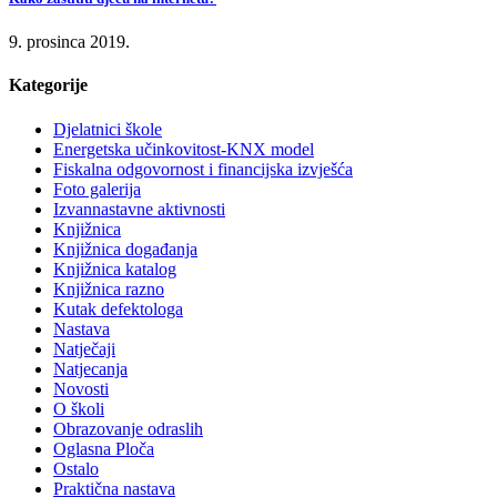
9. prosinca 2019.
Kategorije
Djelatnici škole
Energetska učinkovitost-KNX model
Fiskalna odgovornost i financijska izvješća
Foto galerija
Izvannastavne aktivnosti
Knjižnica
Knjižnica događanja
Knjižnica katalog
Knjižnica razno
Kutak defektologa
Nastava
Natječaji
Natjecanja
Novosti
O školi
Obrazovanje odraslih
Oglasna Ploča
Ostalo
Praktična nastava