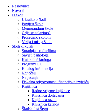
Naslovnica
Novosti
O školi
Ukratko o školi
Povijest škole
Memorandum škole
Gdje se nalazimo?
Prošećimo školom
Vizija i misija škole
Školski kutak
Suradnja s roditeljima
Savjeti psihologa
Kutak defektologa
Programi EU
Katalog informacija
Natječaji
Natjecanja
Fiskalna odgovornost i financijska izvješća
Knjižnica
Radno vrijeme knjižnice
Knjižnica događanja
Knjižnica razno
Knjižnica katalog
Školski list Šegrt