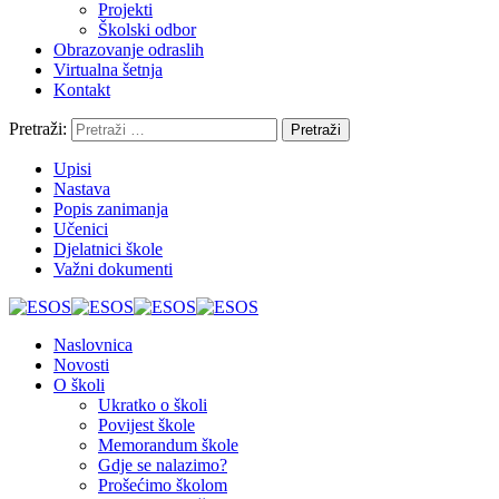
Projekti
Školski odbor
Obrazovanje odraslih
Virtualna šetnja
Kontakt
Pretraži:
Upisi
Nastava
Popis zanimanja
Učenici
Djelatnici škole
Važni dokumenti
Naslovnica
Novosti
O školi
Ukratko o školi
Povijest škole
Memorandum škole
Gdje se nalazimo?
Prošećimo školom