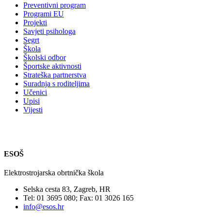
Preventivni program
Programi EU
Projekti
Savjeti psihologa
Segrt
Škola
Školski odbor
Športske aktivnosti
Strateška partnerstva
Suradnja s roditeljima
Učenici
Upisi
Vijesti
ESOŠ
Elektrostrojarska obrtnička škola
Selska cesta 83, Zagreb, HR
Tel: 01 3695 080; Fax: 01 3026 165
info@esos.hr