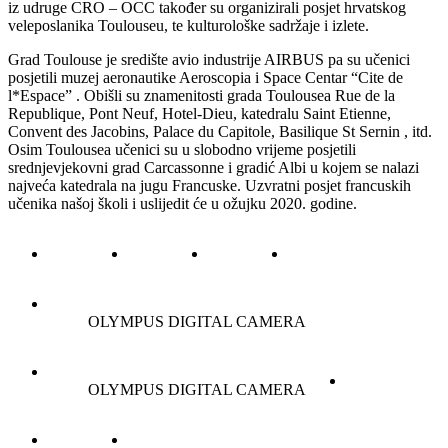
iz udruge CRO – OCC također su organizirali posjet hrvatskog
veleposlanika Toulouseu, te kulturološke sadržaje i izlete.
Grad Toulouse je središte avio industrije AIRBUS pa su učenici
posjetili muzej aeronautike Aeroscopia i Space Centar “Cite de
l*Espace” . Obišli su znamenitosti grada Toulousea Rue de la
Republique, Pont Neuf, Hotel-Dieu, katedralu Saint Etienne,
Convent des Jacobins, Palace du Capitole, Basilique St Sernin , itd.
Osim Toulousea učenici su u slobodno vrijeme posjetili
srednjevjekovni grad Carcassonne i gradić Albi u kojem se nalazi
najveća katedrala na jugu Francuske. Uzvratni posjet francuskih
učenika našoj školi i uslijedit će u ožujku 2020. godine.
OLYMPUS DIGITAL CAMERA
OLYMPUS DIGITAL CAMERA