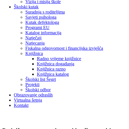
Vizija i misija škole
Školski kutak
Suradnja s roditeljima
Savjeti psihologa
Kutak defektologa
Programi EU
Katalog informacija
Natječaji
Natjecanja
Fiskalna odgovornost i financijska izvješća
Knjižnica
Radno vrijeme knjižnice
Knjižnica događanja
Knjižnica razno
Knjižnica katalog
Školski list Šegrt
Projekti
Školski odbor
Obrazovanje odraslih
Virtualna šetnja
Kontakt
Novosti