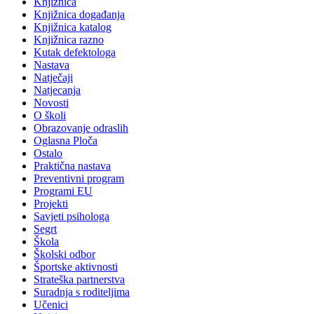
Knjižnica
Knjižnica događanja
Knjižnica katalog
Knjižnica razno
Kutak defektologa
Nastava
Natječaji
Natjecanja
Novosti
O školi
Obrazovanje odraslih
Oglasna Ploča
Ostalo
Praktična nastava
Preventivni program
Programi EU
Projekti
Savjeti psihologa
Segrt
Škola
Školski odbor
Športske aktivnosti
Strateška partnerstva
Suradnja s roditeljima
Učenici