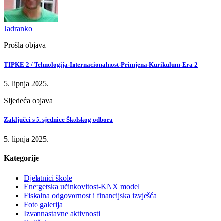
Jadranko
Prošla objava
TIPKE 2 / Tehnologija-Internacionalnost-Primjena-Kurikulum-Era 2
5. lipnja 2025.
Sljedeća objava
Zaključci s 5. sjednice Školskog odbora
5. lipnja 2025.
Kategorije
Djelatnici škole
Energetska učinkovitost-KNX model
Fiskalna odgovornost i financijska izvješća
Foto galerija
Izvannastavne aktivnosti