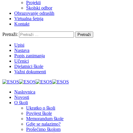
Projekti
Školski odbor
Obrazovanje odraslih
Virtualna šetnja
Kontakt
Pretraži:
Upisi
Nastava
Popis zanimanja
Učenici
Djelatnici škole
Važni dokumenti
Naslovnica
Novosti
O školi
Ukratko o školi
Povijest škole
Memorandum škole
Gdje se nalazimo?
Prošećimo školom