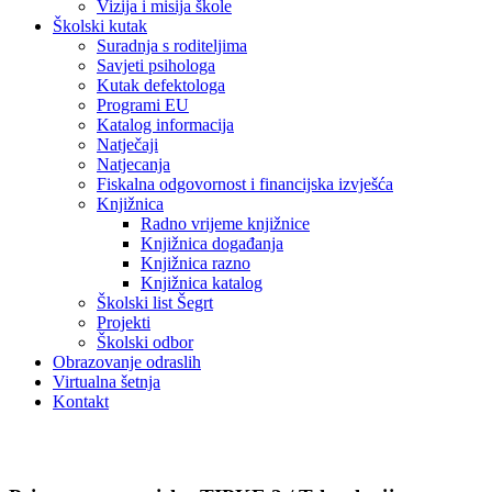
Vizija i misija škole
Školski kutak
Suradnja s roditeljima
Savjeti psihologa
Kutak defektologa
Programi EU
Katalog informacija
Natječaji
Natjecanja
Fiskalna odgovornost i financijska izvješća
Knjižnica
Radno vrijeme knjižnice
Knjižnica događanja
Knjižnica razno
Knjižnica katalog
Školski list Šegrt
Projekti
Školski odbor
Obrazovanje odraslih
Virtualna šetnja
Kontakt
Novosti