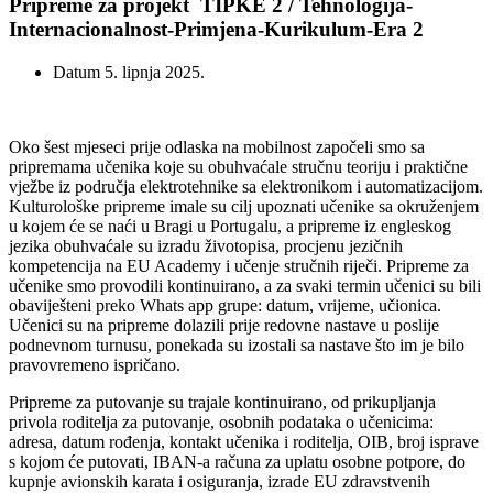
Pripreme za projekt TIPKE 2 / Tehnologija-
Internacionalnost-Primjena-Kurikulum-Era 2
Datum
5. lipnja 2025.
Oko šest mjeseci prije odlaska na mobilnost započeli smo sa
pripremama učenika koje su obuhvaćale stručnu teoriju i praktične
vježbe iz područja elektrotehnike sa elektronikom i automatizacijom.
Kulturološke pripreme imale su cilj upoznati učenike sa okruženjem
u kojem će se naći u Bragi u Portugalu, a pripreme iz engleskog
jezika obuhvaćale su izradu životopisa, procjenu jezičnih
kompetencija na EU Academy i učenje stručnih riječi. Pripreme za
učenike smo provodili kontinuirano, a za svaki termin učenici su bili
obaviješteni preko Whats app grupe: datum, vrijeme, učionica.
Učenici su na pripreme dolazili prije redovne nastave u poslije
podnevnom turnusu, ponekada su izostali sa nastave što im je bilo
pravovremeno ispričano.
Pripreme za putovanje su trajale kontinuirano, od prikupljanja
privola roditelja za putovanje, osobnih podataka o učenicima:
adresa, datum rođenja, kontakt učenika i roditelja, OIB, broj isprave
s kojom će putovati, IBAN-a računa za uplatu osobne potpore, do
kupnje avionskih karata i osiguranja, izrade EU zdravstvenih