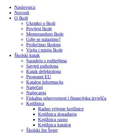
Naslovnica
Novosti
O školi
Ukratko o školi
Povijest škole
Memorandum škole
Gdje se nalazimo?
Prošećimo školom
Vizija i misija škole
Školski kutak
Suradnja s roditeljima
Savjeti psihologa
Kutak defektologa
Programi EU
Katalog informacija
Natječaji
Natjecanja
Fiskalna odgovornost i financijska izvješća
Knjižnica
Radno vrijeme knjižnice
Knjižnica događanja
Knjižnica razno
Knjižnica katalog
Školski list Šegrt