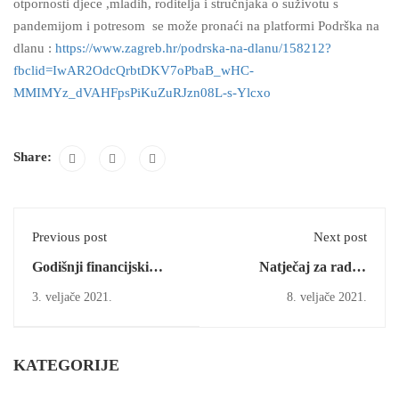
otpornosti djece ,mladih, roditelja i stručnjaka o suživotu s
pandemijom i potresom se može pronaći na platformi Podrška na
dlanu :
https://www.zagreb.hr/podrska-na-dlanu/158212?
fbclid=IwAR2OdcQrbtDKV7oPbaB_wHC-
MMIMYz_dVAHFpsPiKuZuRJzn08L-s-Ylcxo
Share:
Previous post
Next post
Godišnji financijski
Natječaj za radno
izvještaj za 2020. godinu
mjesto Voditelj
3. veljače 2021.
8. veljače 2021.
računovodstva
KATEGORIJE