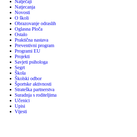
Natječaji
Natjecanja
Novosti
O školi
Obrazovanje odraslih
Oglasna Ploča
Ostalo
Praktična nastava
Preventivni program
Programi EU
Projekti
Savjeti psihologa
Segrt
Škola
Školski odbor
Športske aktivnosti
Strateška partnerstva
Suradnja s roditeljima
Učenici
Upisi
Vijesti