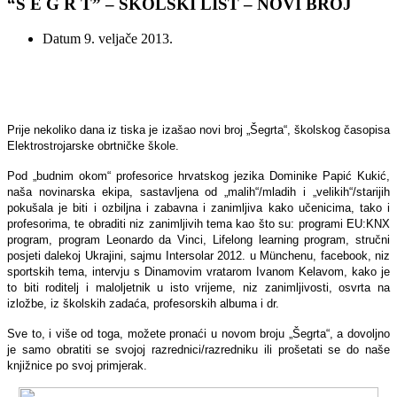
“Š E G R T” – ŠKOLSKI LIST – NOVI BROJ
Datum
9. veljače 2013.
Prije nekoliko dana iz tiska je izašao novi broj „Šegrta“, školskog časopisa
Elektrostrojarske obrtničke škole.
Pod „budnim okom“ profesorice hrvatskog jezika Dominike Papić Kukić,
naša novinarska ekipa, sastavljena od „malih“/mladih i „velikih“/starijih
pokušala je biti i ozbiljna i zabavna i zanimljiva kako učenicima, tako i
profesorima, te obraditi niz zanimljivih tema kao što su: programi EU:KNX
program, program Leonardo da Vinci, Lifelong learning program, stručni
posjeti dalekoj Ukrajini, sajmu Intersolar 2012. u Münchenu, facebook, niz
sportskih tema, intervju s Dinamovim vratarom Ivanom Kelavom, kako je
to biti roditelj i maloljetnik u isto vrijeme, niz zanimljivosti, osvrta na
izložbe, iz školskih zadaća, profesorskih albuma i dr.
Sve to, i više od toga, možete pronaći u novom broju „Šegrta“, a dovoljno
je samo obratiti se svojoj razrednici/razredniku ili prošetati se do naše
knjižnice po svoj primjerak.