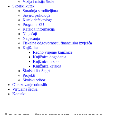
Vizija i misija škole
Školski kutak
Suradnja s roditeljima
Savjeti psihologa
Kutak defektologa
Programi EU
Katalog informacija
Natječaji
Natjecanja
Fiskalna odgovornost i financijska izvješća
Knjižnica
Radno vrijeme knjižnice
Knjižnica događanja
Knjižnica razno
Knjižnica katalog
Školski list Šegrt
Projekti
Školski odbor
Obrazovanje odraslih
Virtualna šetnja
Kontakt
Vijesti