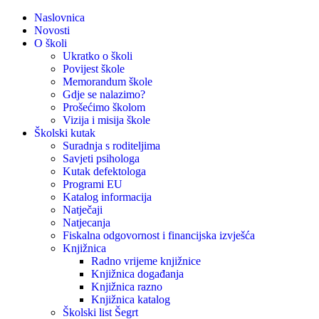
Naslovnica
Novosti
O školi
Ukratko o školi
Povijest škole
Memorandum škole
Gdje se nalazimo?
Prošećimo školom
Vizija i misija škole
Školski kutak
Suradnja s roditeljima
Savjeti psihologa
Kutak defektologa
Programi EU
Katalog informacija
Natječaji
Natjecanja
Fiskalna odgovornost i financijska izvješća
Knjižnica
Radno vrijeme knjižnice
Knjižnica događanja
Knjižnica razno
Knjižnica katalog
Školski list Šegrt