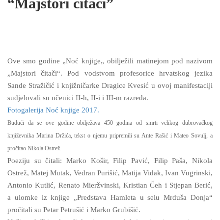
“Majstori čitači”
Ove smo godine „Noć knjige„ obilježili matinejom pod nazivom
„Majstori čitači“. Pod vodstvom profesorice hrvatskog jezika
Sande Stražičić i knjižničarke Dragice Kvesić u ovoj manifestaciji
sudjelovali su učenici II-h, II-i i III-m razreda.
Fotogalerija Noć knjige 2017.
Budući da se ove godine obilježava 450 godina od smrti velikog dubrovačkog
književnika Marina Držića, tekst o njemu pripremili su Ante Rašić i Mateo Sovulj, a
pročitao Nikola Ostrež.
Poeziju su čitali: Marko Košir, Filip Pavić, Filip Paša, Nikola
Ostrež, Matej Mutak, Vedran Purišić, Matija Vidak, Ivan Vugrinski,
Antonio Kutlić, Renato Mieržvinski, Kristian Čeh i Stjepan Berić,
a ulomke iz knjige „Predstava Hamleta u selu Mrduša Donja“
pročitali su Petar Petrušić i Marko Grubišić.