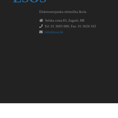
Elektrostrojarska obrtnička škola
Selska cesta 83, Zagreb, HR
Tel: 01 3695 080; Fax: 01 3026 165
info@esos.hr