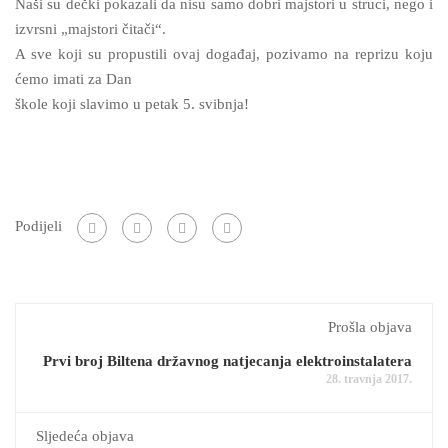
Naši su dečki pokazali da nisu samo dobri majstori u struci, nego i
izvrsni „majstori čitači“.
A sve koji su propustili ovaj događaj, pozivamo na reprizu koju
ćemo imati za Dan
škole koji slavimo u petak 5. svibnja!
Podijeli
Prošla objava
Prvi broj Biltena državnog natjecanja elektroinstalatera
28. travnja 2017.
Sljedeća objava