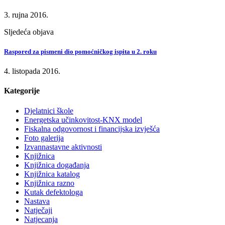
3. rujna 2016.
Sljedeća objava
Raspored za pismeni dio pomoćničkog ispita u 2. roku
4. listopada 2016.
Kategorije
Djelatnici škole
Energetska učinkovitost-KNX model
Fiskalna odgovornost i financijska izvješća
Foto galerija
Izvannastavne aktivnosti
Knjižnica
Knjižnica događanja
Knjižnica katalog
Knjižnica razno
Kutak defektologa
Nastava
Natječaji
Natjecanja