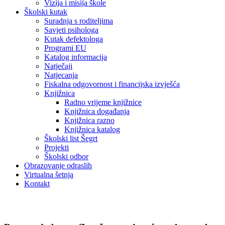
Vizija i misija škole
Školski kutak
Suradnja s roditeljima
Savjeti psihologa
Kutak defektologa
Programi EU
Katalog informacija
Natječaji
Natjecanja
Fiskalna odgovornost i financijska izvješća
Knjižnica
Radno vrijeme knjižnice
Knjižnica događanja
Knjižnica razno
Knjižnica katalog
Školski list Šegrt
Projekti
Školski odbor
Obrazovanje odraslih
Virtualna šetnja
Kontakt
Vijesti