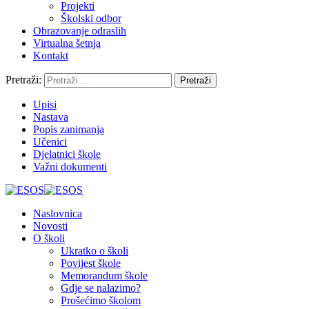
Projekti
Školski odbor
Obrazovanje odraslih
Virtualna šetnja
Kontakt
Pretraži:
Upisi
Nastava
Popis zanimanja
Učenici
Djelatnici škole
Važni dokumenti
Naslovnica
Novosti
O školi
Ukratko o školi
Povijest škole
Memorandum škole
Gdje se nalazimo?
Prošećimo školom