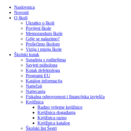
Naslovnica
Novosti
O školi
Ukratko o školi
Povijest škole
Memorandum škole
Gdje se nalazimo?
Prošećimo školom
Vizija i misija škole
Školski kutak
Suradnja s roditeljima
Savjeti psihologa
Kutak defektologa
Programi EU
Katalog informacija
Natječaji
Natjecanja
Fiskalna odgovornost i financijska izvješća
Knjižnica
Radno vrijeme knjižnice
Knjižnica događanja
Knjižnica razno
Knjižnica katalog
Školski list Šegrt