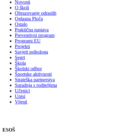
Novosti
O školi
Obrazovanje odraslih
Oglasna Ploča
Ostalo
Praktična nastava
Preventivni program
Programi EU
Projekti
Savjeti psihologa
Segrt
Škola
Školski odbor
Športske aktivnosti
Strateška partnerstva
Suradnja s roditeljima
Učenici
Upisi
Vijesti
ESOŠ