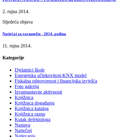
2. rujna 2014.
Sljedeća objava
Natječaj za ravnatelja - 2014. godina
11. rujna 2014.
Kategorije
Djelatnici škole
Energetska učinkovitost-KNX model
Fiskalna odgovornost i financijska izvješća
Foto galerija
Izvannastavne aktivnosti
Knjižnica
Knjižnica događanja
Knjižnica katalog
Knjižnica razno
Kutak defektologa
Nastava
Natječaji
Natjecanja