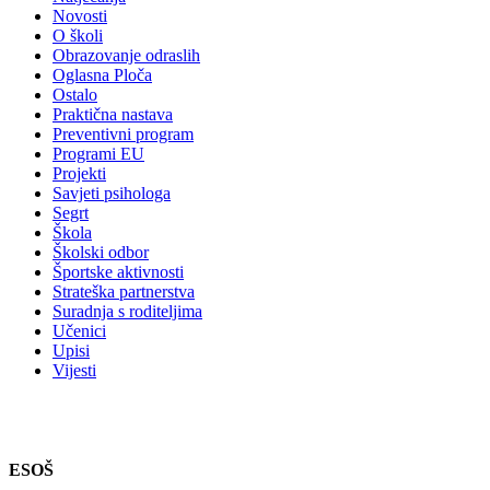
Novosti
O školi
Obrazovanje odraslih
Oglasna Ploča
Ostalo
Praktična nastava
Preventivni program
Programi EU
Projekti
Savjeti psihologa
Segrt
Škola
Školski odbor
Športske aktivnosti
Strateška partnerstva
Suradnja s roditeljima
Učenici
Upisi
Vijesti
ESOŠ