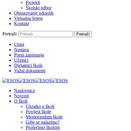
Projekti
Školski odbor
Obrazovanje odraslih
Virtualna šetnja
Kontakt
Pretraži:
Upisi
Nastava
Popis zanimanja
Učenici
Djelatnici škole
Važni dokumenti
Naslovnica
Novosti
O školi
Ukratko o školi
Povijest škole
Memorandum škole
Gdje se nalazimo?
Prošećimo školom