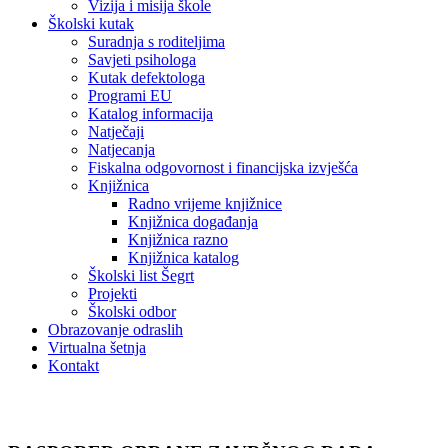
Vizija i misija škole
Školski kutak
Suradnja s roditeljima
Savjeti psihologa
Kutak defektologa
Programi EU
Katalog informacija
Natječaji
Natjecanja
Fiskalna odgovornost i financijska izvješća
Knjižnica
Radno vrijeme knjižnice
Knjižnica događanja
Knjižnica razno
Knjižnica katalog
Školski list Šegrt
Projekti
Školski odbor
Obrazovanje odraslih
Virtualna šetnja
Kontakt
Vijesti