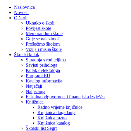
Naslovnica
Novosti
O školi
Ukratko o školi
Povijest škole
Memorandum škole
Gdje se nalazimo?
Prošećimo školom
Vizija i misija škole
Školski kutak
Suradnja s roditeljima
Savjeti psihologa
Kutak defektologa
Programi EU
Katalog informacija
Natječaji
Natjecanja
Fiskalna odgovornost i financijska izvješća
Knjižnica
Radno vrijeme knjižnice
Knjižnica događanja
Knjižnica razno
Knjižnica katalog
Školski list Šegrt