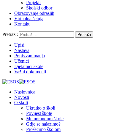
Projekti
Školski odbor
Obrazovanje odraslih
Virtualna šetnja
Kontakt
Pretraži:
Upisi
Nastava
Popis zanimanja
Učenici
Djelatnici škole
Važni dokumenti
Naslovnica
Novosti
O školi
Ukratko o školi
Povijest škole
Memorandum škole
Gdje se nalazimo?
Prošećimo školom