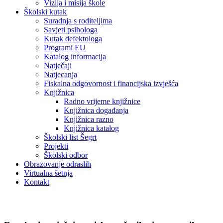
Vizija i misija škole
Školski kutak
Suradnja s roditeljima
Savjeti psihologa
Kutak defektologa
Programi EU
Katalog informacija
Natječaji
Natjecanja
Fiskalna odgovornost i financijska izvješća
Knjižnica
Radno vrijeme knjižnice
Knjižnica događanja
Knjižnica razno
Knjižnica katalog
Školski list Šegrt
Projekti
Školski odbor
Obrazovanje odraslih
Virtualna šetnja
Kontakt
Novosti