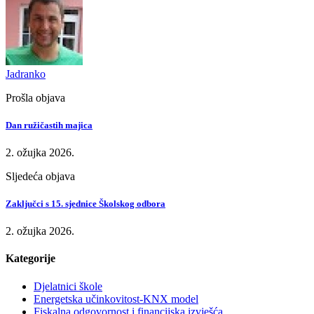
Jadranko
Prošla objava
Dan ružičastih majica
2. ožujka 2026.
Sljedeća objava
Zaključci s 15. sjednice Školskog odbora
2. ožujka 2026.
Kategorije
Djelatnici škole
Energetska učinkovitost-KNX model
Fiskalna odgovornost i financijska izvješća