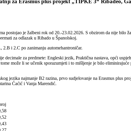
pratnji za Erasmus plus projekt „TIPKE 3“ Ribadeo, Gal
 postojao je žalbeni rok od 20.-23.02.2026. S obzirom da nije bilo žalb
pripremati za odlazak u Ribado u Španolskoj.
.A, 2.B i 2.C po zanimanju automehantroničar.
vije decimale za predmete: Engleski jezik, Praktična nastava, opći usp
 tome može li se učenik sporazumjeti i to mišljenje je bilo eliminirajuć
ngleskog jezika najmanje B2 razina, prvo sudjelovanje na Erasmus plus pr
atarina Ćaćić i Vanja Marendić.
broj
9,58
9,52
9,43
9,27