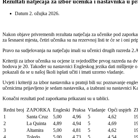
Rezultati natječaja za izbor učenika i nastavnika u 
Datum
2. ožujka 2026.
Nakon objave privremenih rezultata natječaja za učenike pod zaporkama
za šesnaest mjesta, četiri učenika su na rezervnoj listi te će se i oni 
Pravo na sudjelovanja na natječaju imali su učenici drugih razreda 2
Kriteriji za izbor učenika su ocjene iz svjedodžbe prvog razreda na d
bodova je 20. Također su nastavnici Engleskog jezika dati mišljenje o
pokazali da se u našoj školi isplati učiti i imati uzorno vladanje.
Uvjeti i kriteriji za izbor nastavnika u pratnji bili su: poznavanje e
učenicima prijavljeno je sedam nastavnika, a izabrani su nastavnici K
Konačni rezultati pod zaporkama prikazani su u tablici.
Redni broj
ZAPORKA
Engleski
Praksa
Vladanje
Opći uspjeh
Z
1
Santa Cruz
5,00
4,96
5
4,62
1
2
La Quinta
4,89
4,94
5
4,69
1
3
Altamira
5,00
4,81
5
4,62
1
4
Toledo
5,00
4,73
5
4,54
1