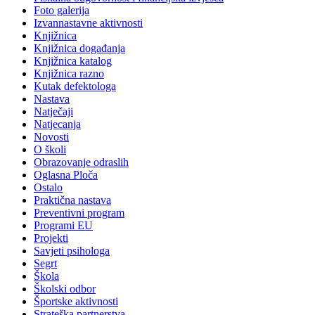
Foto galerija
Izvannastavne aktivnosti
Knjižnica
Knjižnica događanja
Knjižnica katalog
Knjižnica razno
Kutak defektologa
Nastava
Natječaji
Natjecanja
Novosti
O školi
Obrazovanje odraslih
Oglasna Ploča
Ostalo
Praktična nastava
Preventivni program
Programi EU
Projekti
Savjeti psihologa
Segrt
Škola
Školski odbor
Športske aktivnosti
Strateška partnerstva