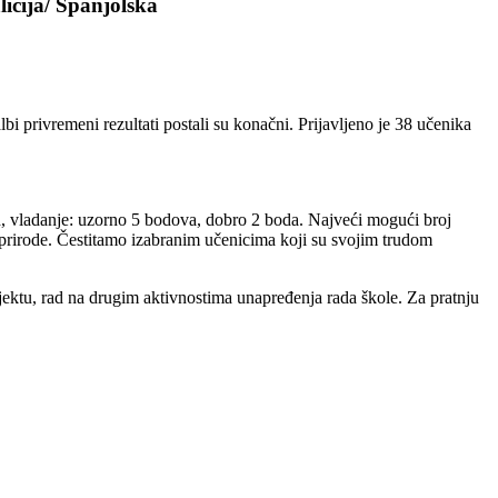
icija/ Španjolska
i privremeni rezultati postali su konačni. Prijavljeno je 38 učenika
jeh, vladanje: uzorno 5 bodova, dobro 2 boda. Najveći mogući broj
e prirode. Čestitamo izabranim učenicima koji su svojim trudom
ojektu, rad na drugim aktivnostima unapređenja rada škole. Za pratnju