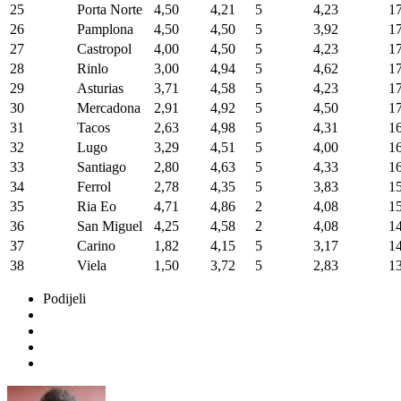
25
Porta Norte
4,50
4,21
5
4,23
1
26
Pamplona
4,50
4,50
5
3,92
1
27
Castropol
4,00
4,50
5
4,23
1
28
Rinlo
3,00
4,94
5
4,62
1
29
Asturias
3,71
4,58
5
4,23
1
30
Mercadona
2,91
4,92
5
4,50
1
31
Tacos
2,63
4,98
5
4,31
1
32
Lugo
3,29
4,51
5
4,00
1
33
Santiago
2,80
4,63
5
4,33
1
34
Ferrol
2,78
4,35
5
3,83
1
35
Ria Eo
4,71
4,86
2
4,08
1
36
San Miguel
4,25
4,58
2
4,08
1
37
Carino
1,82
4,15
5
3,17
1
38
Viela
1,50
3,72
5
2,83
1
Podijeli