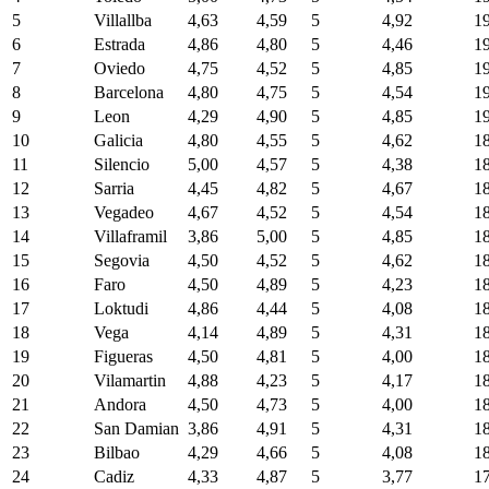
5
Villallba
4,63
4,59
5
4,92
1
6
Estrada
4,86
4,80
5
4,46
1
7
Oviedo
4,75
4,52
5
4,85
1
8
Barcelona
4,80
4,75
5
4,54
1
9
Leon
4,29
4,90
5
4,85
1
10
Galicia
4,80
4,55
5
4,62
1
11
Silencio
5,00
4,57
5
4,38
1
12
Sarria
4,45
4,82
5
4,67
1
13
Vegadeo
4,67
4,52
5
4,54
1
14
Villaframil
3,86
5,00
5
4,85
1
15
Segovia
4,50
4,52
5
4,62
1
16
Faro
4,50
4,89
5
4,23
1
17
Loktudi
4,86
4,44
5
4,08
1
18
Vega
4,14
4,89
5
4,31
1
19
Figueras
4,50
4,81
5
4,00
1
20
Vilamartin
4,88
4,23
5
4,17
1
21
Andora
4,50
4,73
5
4,00
1
22
San Damian
3,86
4,91
5
4,31
1
23
Bilbao
4,29
4,66
5
4,08
1
24
Cadiz
4,33
4,87
5
3,77
1