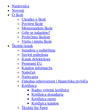
Naslovnica
Novosti
O školi
Ukratko o školi
Povijest škole
Memorandum škole
Gdje se nalazimo?
Prošećimo školom
Vizija i misija škole
Školski kutak
Suradnja s roditeljima
Savjeti psihologa
Kutak defektologa
Programi EU
Katalog informacija
Natječaji
Natjecanja
Fiskalna odgovornost i financijska izvješća
Knjižnica
Radno vrijeme knjižnice
Knjižnica događanja
Knjižnica razno
Knjižnica katalog
Školski list Šegrt