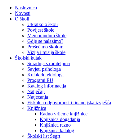
Naslovnica
Novosti
O školi
Ukratko o školi
Povijest škole
Memorandum škole
Gdje se nalazimo?
Prošećimo školom
Vizija i misija škole
Školski kutak
Suradnja s roditeljima
Savjeti psihologa
Kutak defektologa
Programi EU
Katalog informacija
Natječaji
Natjecanja
Fiskalna odgovornost i financijska izvješća
Knjižnica
Radno vrijeme knjižnice
Knjižnica događanja
Knjižnica razno
Knjižnica katalog
Školski list Šegrt