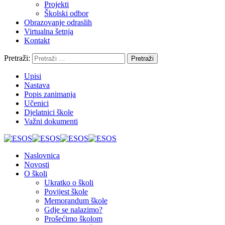
Projekti
Školski odbor
Obrazovanje odraslih
Virtualna šetnja
Kontakt
Pretraži:
Upisi
Nastava
Popis zanimanja
Učenici
Djelatnici škole
Važni dokumenti
Naslovnica
Novosti
O školi
Ukratko o školi
Povijest škole
Memorandum škole
Gdje se nalazimo?
Prošećimo školom