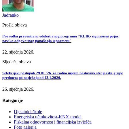
Jadranko
Prošla objava
Provedba preventivno edukativnog programa "KLIK- sigurnosni pojas,
navika odgovornog ponašanja u prometu"
22. siječnja 2026.
Sljedeća objava
Selekcijski postupak 29.01.'26. za radno mjesto nastavnik strojarske grupe
predmeta po natječaju od 13.1.2026.
26. siječnja 2026.
Kategorije
Djelatnici škole
Energetska učinkovitost-KNX model
Fiskalna odgovornost i financijska izvješća
Foto galerija