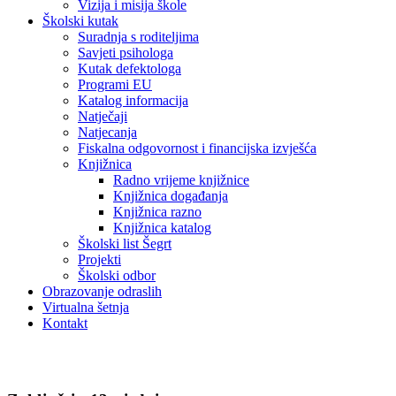
Vizija i misija škole
Školski kutak
Suradnja s roditeljima
Savjeti psihologa
Kutak defektologa
Programi EU
Katalog informacija
Natječaji
Natjecanja
Fiskalna odgovornost i financijska izvješća
Knjižnica
Radno vrijeme knjižnice
Knjižnica događanja
Knjižnica razno
Knjižnica katalog
Školski list Šegrt
Projekti
Školski odbor
Obrazovanje odraslih
Virtualna šetnja
Kontakt
Školski odbor