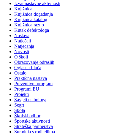
Izvannastavne aktivnosti
Knjižnica
Knjižnica događanja
Knjižnica katalog
Knjižnica razno
Kutak defektologa
Nastava
Natječaji
Natjecanja
Novosti
O školi
Obrazovanje odraslih
Oglasna Ploča
Ostalo
Praktična nastava
Preventivni program
Programi EU
Projekti
Savjeti psihologa
Segrt
Škola
Školski odbor
Športske aktivnosti
Strateška partnerstva
Suradnja s roditeljima