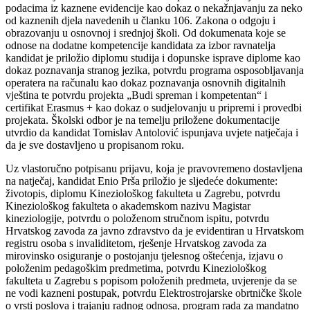
podacima iz kaznene evidencije kao dokaz o nekažnjavanju za neko
od kaznenih djela navedenih u članku 106. Zakona o odgoju i
obrazovanju u osnovnoj i srednjoj školi.
Od dokumenata koje se
odnose na dodatne kompetencije kandidata za izbor ravnatelja
kandidat je priložio diplomu studija i dopunske isprave diplome
kao
dokaz poznavanja stranog jezika, potvrdu programa osposobljavanja
operatera na računalu kao dokaz poznavanja osnovnih digitalnih
vještina te potvrdu projekta „Budi spreman i kompetentan“ i
certifikat Erasmus + kao dokaz o sudjelovanju u pripremi i provedbi
projekata.
Školski odbor je na temelju priložene dokumentacije
utvrdio da kandidat Tomislav Antolović ispunjava uvjete natječaja i
da je sve dostavljeno u propisanom roku.
Uz vlastoručno potpisanu prijavu, koja je pravovremeno dostavljena
na natječaj, kandidat Enio Prša priložio je sljedeće dokumente:
životopis, diplomu Kineziološkog fakulteta u Zagrebu, potvrdu
Kineziološkog fakulteta o akademskom nazivu Magistar
kineziologije, potvrdu o položenom stručnom ispitu, potvrdu
Hrvatskog zavoda za javno zdravstvo da je evidentiran u Hrvatskom
registru osoba s invaliditetom, rješenje Hrvatskog zavoda za
mirovinsko osiguranje o postojanju tjelesnog oštećenja, izjavu o
položenim pedagoškim predmetima, potvrdu Kineziološkog
fakulteta u Zagrebu s popisom položenih predmeta, uvjerenje da se
ne vodi kazneni postupak, potvrdu Elektrostrojarske obrtničke škole
o vrsti poslova i trajanju radnog odnosa, program rada za mandatno