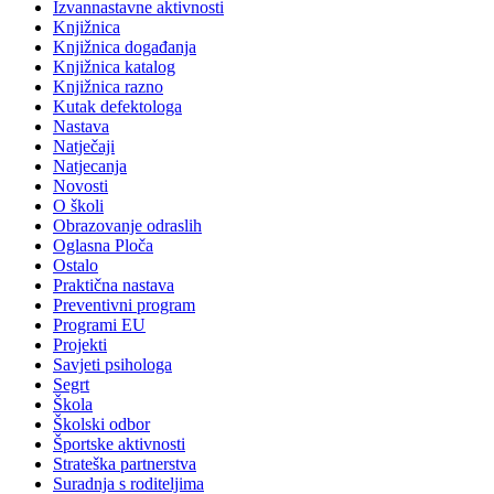
Izvannastavne aktivnosti
Knjižnica
Knjižnica događanja
Knjižnica katalog
Knjižnica razno
Kutak defektologa
Nastava
Natječaji
Natjecanja
Novosti
O školi
Obrazovanje odraslih
Oglasna Ploča
Ostalo
Praktična nastava
Preventivni program
Programi EU
Projekti
Savjeti psihologa
Segrt
Škola
Školski odbor
Športske aktivnosti
Strateška partnerstva
Suradnja s roditeljima