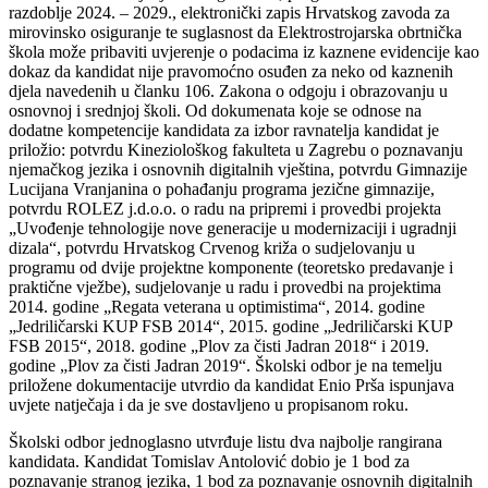
razdoblje 2024. – 2029., elektronički zapis Hrvatskog zavoda za
mirovinsko osiguranje te suglasnost da Elektrostrojarska obrtnička
škola može pribaviti uvjerenje o podacima iz kaznene evidencije kao
dokaz da kandidat nije pravomoćno osuđen za neko od kaznenih
djela navedenih u članku 106. Zakona o odgoju i obrazovanju u
osnovnoj i srednjoj školi. Od dokumenata koje se odnose na
dodatne kompetencije kandidata za izbor ravnatelja kandidat je
priložio: potvrdu Kineziološkog fakulteta u Zagrebu o poznavanju
njemačkog jezika i osnovnih digitalnih vještina, potvrdu Gimnazije
Lucijana Vranjanina o pohađanju programa jezične gimnazije,
potvrdu ROLEZ j.d.o.o. o radu na pripremi i provedbi projekta
„Uvođenje tehnologije nove generacije u modernizaciji i ugradnji
dizala“, potvrdu Hrvatskog Crvenog križa o sudjelovanju u
programu od dvije projektne komponente (teoretsko predavanje i
praktične vježbe), sudjelovanje u radu i provedbi na projektima
2014. godine „Regata veterana u optimistima“, 2014. godine
„Jedriličarski KUP FSB 2014“, 2015. godine „Jedriličarski KUP
FSB 2015“, 2018. godine „Plov za čisti Jadran 2018“ i 2019.
godine „Plov za čisti Jadran 2019“. Školski odbor je na temelju
priložene dokumentacije utvrdio da kandidat Enio Prša ispunjava
uvjete natječaja i da je sve dostavljeno u propisanom roku.
Školski odbor jednoglasno utvrđuje listu dva najbolje rangirana
kandidata. Kandidat Tomislav Antolović dobio je 1 bod za
poznavanje stranog jezika, 1 bod za poznavanje osnovnih digitalnih