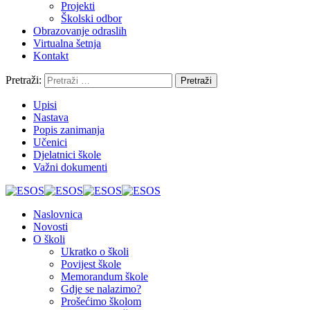
Projekti
Školski odbor
Obrazovanje odraslih
Virtualna šetnja
Kontakt
Pretraži:
Upisi
Nastava
Popis zanimanja
Učenici
Djelatnici škole
Važni dokumenti
Naslovnica
Novosti
O školi
Ukratko o školi
Povijest škole
Memorandum škole
Gdje se nalazimo?
Prošećimo školom