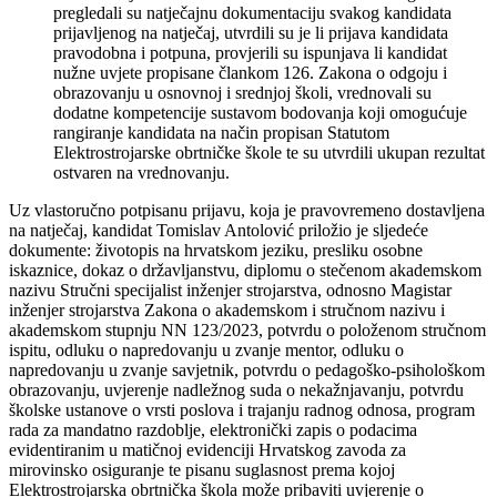
pregledali su natječajnu dokumentaciju svakog kandidata
prijavljenog na natječaj, utvrdili su je li prijava kandidata
pravodobna i potpuna, provjerili su ispunjava li kandidat
nužne uvjete propisane člankom 126. Zakona o odgoju i
obrazovanju u osnovnoj i srednjoj školi, vrednovali su
dodatne kompetencije sustavom bodovanja koji omogućuje
rangiranje kandidata na način propisan Statutom
Elektrostrojarske obrtničke škole te su utvrdili ukupan rezultat
ostvaren na vrednovanju.
Uz vlastoručno potpisanu prijavu, koja je pravovremeno dostavljena
na natječaj, kandidat Tomislav Antolović priložio je sljedeće
dokumente: životopis na hrvatskom jeziku, presliku osobne
iskaznice, dokaz o državljanstvu, diplomu o stečenom akademskom
nazivu Stručni specijalist inženjer strojarstva, odnosno Magistar
inženjer strojarstva Zakona o akademskom i stručnom nazivu i
akademskom stupnju NN 123/2023, potvrdu o položenom stručnom
ispitu, odluku o napredovanju u zvanje mentor, odluku o
napredovanju u zvanje savjetnik, potvrdu o pedagoško-psihološkom
obrazovanju, uvjerenje nadležnog suda o nekažnjavanju, potvrdu
školske ustanove o vrsti poslova i trajanju radnog odnosa, program
rada za mandatno razdoblje, elektronički zapis o podacima
evidentiranim u matičnoj evidenciji Hrvatskog zavoda za
mirovinsko osiguranje te pisanu suglasnost prema kojoj
Elektrostrojarska obrtnička škola može pribaviti uvjerenje o