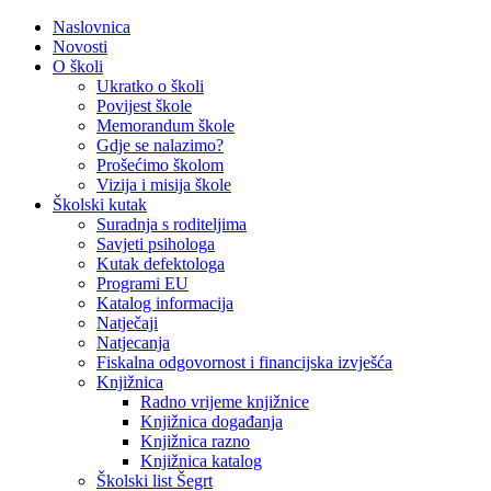
Naslovnica
Novosti
O školi
Ukratko o školi
Povijest škole
Memorandum škole
Gdje se nalazimo?
Prošećimo školom
Vizija i misija škole
Školski kutak
Suradnja s roditeljima
Savjeti psihologa
Kutak defektologa
Programi EU
Katalog informacija
Natječaji
Natjecanja
Fiskalna odgovornost i financijska izvješća
Knjižnica
Radno vrijeme knjižnice
Knjižnica događanja
Knjižnica razno
Knjižnica katalog
Školski list Šegrt